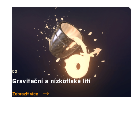
03
Gravitační a nízkotlaké lití
Zobrazit více