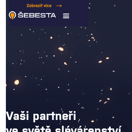
Zobrazit více
Zobrazit více
Vaši partneři
ve světě slévárenství