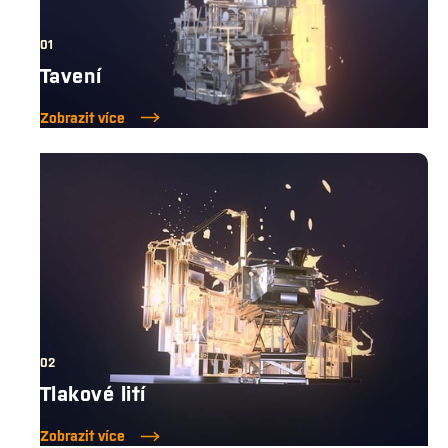
01
Tavení
Zobrazit více
02
Tlakové lití
Zobrazit více